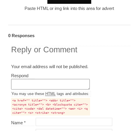
Paste HTML or img link into this area for advert
0 Responses
Reply or Comment
Your email address will not be published.
Comment
Respond
textarea
box
You may use these
HTML
tags and attributes:
<a href="" title=""> <abbr title="">
<acronym title=""> <b> <blockquote cite="">
<cite> <code> <del datetime=""> <em> <i> <q
cite=""> <s> <strike> <strong>
Name
*