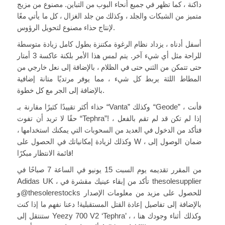
داكنة ، كما تظهر في جميع أنحاء البوب ​​من التباين. مصنوع من مزيج
متميز من الشبكات والجلد ، وكذلك من جلد الغزال ، كل ما يأتي معًا
لإنتاج حذاء مصنوع لتحويل الرؤوس.
أسفل أدناه ، يزداد نظام الرغوة مكتنزة بطول كامل زيادة متوسطة
للراحة مثل أي شيء آخر. يتم لمس هذا الأمر بلكنة عاكسة 3 أمتار
حتى تتمكن من الثني حتى في الظلام ، بالإضافة إلى نعل خارجي من
المطاط اللثة يربط كل شيء ، مما يوفر مرتديًا متانة إضافية
بالإضافة إلى الجر مع كل خطوة.
حذاء أكثر تقييدًا كثيرًا مقارنة بـ “Vanta” وكذلك “Geode” ، فأنت
حقًا لا تريد أن تفوت “Tephra”! إذا لم تكن قد لم تقم بالفعل ،
فتأكد من الدخول في العديد من السحوبات التي يمكنك استخدامها ،
وكذلك لزيادة إمكانياتك في الحصول على W ، ضمان الوصول إلى
قائمة الانتظار مبكرًا!
من المقرر تقديمه يوم السبت 15 يونيو في الساعة 7 صباحًا في
Adidas UK ، تأكد من إبقاء عينيك مقشرة في thesolesupplier
و@thesolerestocks للحصول على مزيد من معلومات الإصدار
بالإضافة إلى تفاصيل إعادة القتل المستقبلية! دعنا نفهم ما إذا كنت
ستنتقل إلى Yeezy 700 V2 ‘Tephra’ ، وكذلك أثناء وجودك هنا ،