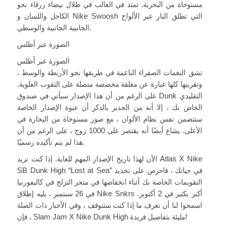
مستوحاة من البحرية. تمتد في الغالب في ظلال بيضاء زرقاء نحو
الكاحل واللسان و Nike Swoosh التي تطلق النار عبر الألواح
الجانبية الجانبية والوسطي.
الصورة عبر أطلس
الصورة عبر أطلس
تشق النغمات الصفراء الناعمة في طريقها نحو الأربطة والوسط ،
وتقريبها كلها عبارة عن معلقة مخصصة متصلة على الثقوب العلوية.
على الرغم من أن هذا الإصدار سيأتي في صندوق Dunk التقليدي
الخاص بك ، إلا أنه من الجدير بالذكر أن عبوة الإصدار الخاصة
ستتضمن نفس نظام الألوان ، مع صور مستوحاة من البحارة في
الأعلى. يشاع أيضًا أنه يقتصر على 1000 زوج ، على الرغم من أن
هذا لم يتم تأكيده رسميًا.
الآن لهذا تاريخ الإصدار المهم للغاية. إذا كنت تريد Atlas X Nike
SB Dunk High “Lost at Sea” في حياتك ، فاحرص على تحديد
التقويمات الخاصة بك أثناء انخفاضها في متجر التزلج في كاليفورنيا
في 26 سبتمبر ، يليه إطلاق Nike Snkrs أكبر بكثير في 2 أكتوبر.
اسمحوا لنا أن نعرف ما إذا كنت ستتوقف ، وفي الأخبار ذات الصلة
، فإن Slam Jam X Nike Dunk High مليئة بتفاصيل فريدة!