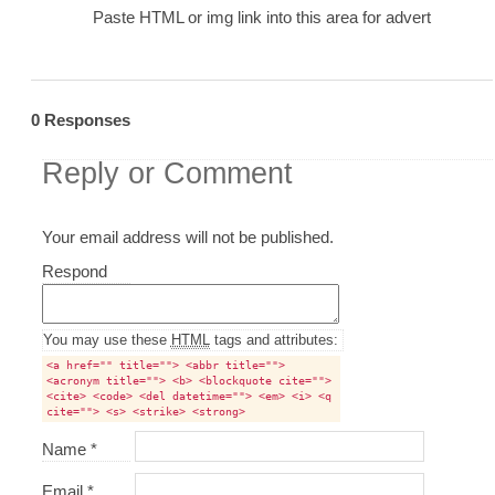
Paste HTML or img link into this area for advert
0 Responses
Reply or Comment
Your email address will not be published.
Comment
Respond
textarea
box
You may use these
HTML
tags and attributes:
<a href="" title=""> <abbr title="">
<acronym title=""> <b> <blockquote cite="">
<cite> <code> <del datetime=""> <em> <i> <q
cite=""> <s> <strike> <strong>
Name
*
Email
*