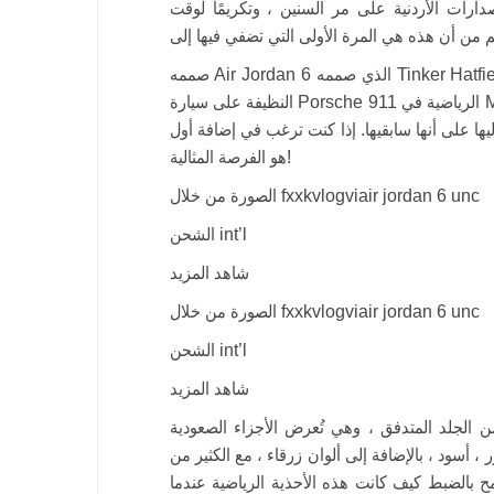
لأردنية على مر السنين ، وتكريمًا لوقت Michael Jordan في اللعب لجامعة نورث
صممه Air Jordan 6 الذي صممه Tinker Hatfield ، تم تقديمه لأول مرة في عام 1991 ، كما تأثر بالخطوط
النظيفة على سيارة Porsche 911 الرياضية في MJ. لقد كان نجاحًا كبيرًا مع عشاق العلامة التجارية على الرغم
أنها سابقيها. إذا كنت ترغب في إضافة أول AJ6 إلى مجموعتك ، فقد يكون هذا الإصدار
هو الفرصة المثالية!
الصورة من خلال fxxkvlogviair jordan 6 unc
الشحن int’l
شاهد المزيد
الصورة من خلال fxxkvlogviair jordan 6 unc
الشحن int’l
شاهد المزيد
ن الجلد المتدفق ، وهي تُعرض الأجزاء الصعودية
أسود ، بالإضافة إلى ألوان زرقاء ، مع الكثير من
 بالضبط كيف كانت هذه الأحذية الرياضية عندما