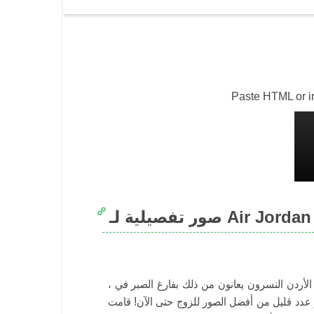
Paste HTML or img
Air Jordan 6 “UN
، كان مشجعو الأردن النسرون يعانون من ذلك بفارغ الصبر في Air Jordan 6 “UNC” لفترة طويلة الآن ، كما
يل من أفضل الصور للزوج حتى الآن! قامت The Legendary Colourway بتزيين