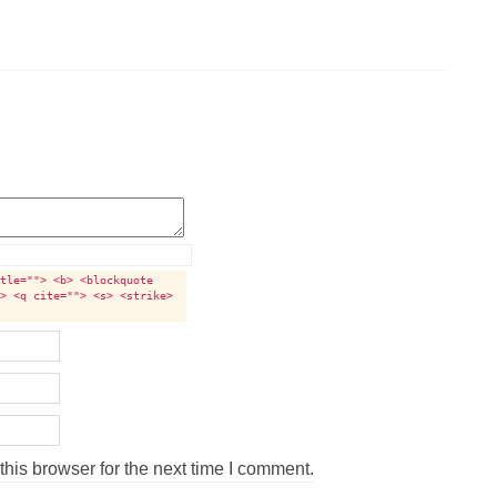
itle=""> <b> <blockquote
i> <q cite=""> <s> <strike>
his browser for the next time I comment.