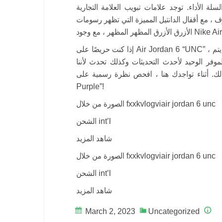
داء. توجد علامات تبويب العلامة التجارية Jordan على الكعب ، في حين تعرض ألسنة
فال الدانتيل المميزة التي تظهر رسومات Jumpman المصغرة. يكمل نعل
إذا كنت حريصًا على Air Jordan 6 “UNC” ، فسيتعين عليك الاستمرار في الانتظار لفترة أطول ، حيث لم يتم
فر الوحيد لأحدث التحديثات وكذلك تحدث لأننا
تواجدك هنا ، افحص نظرة رسمية على Air Jordan 1 Low “Psychic
Purple”!
الصورة من خلال fxxkvlogviair jordan 6 unc
الشحن int’l
شاهد المزيد
الصورة من خلال fxxkvlogviair jordan 6 unc
الشحن int’l
شاهد المزيد
March 2, 2023
Uncategorized