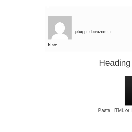
qetuq.predobrazem.cz
blstc
Heading 
Paste HTML or im