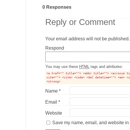
0 Responses
Reply or Comment
Your email address will not be published.
Comment
Respond
textarea
box
You may use these
HTML
tags and attributes:
<a href="" title=""> <abbr title=""> <acronym t
cite=""> <cite> <code> <del datetime=""> <em> <
<strong>
Name
*
Email
*
Website
Save my name, email, and website in t