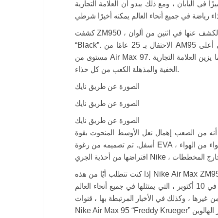
اليابان ، ومع ذلك يبدو أن العلامة التجارية Beaverton
كشفت ZM950 ، التي تم الكشف عنها في اثنين من ألوان Ultra المرنة ، لأول مرة في “Chile Red” وكذلك
“Black”. الاحتفال بـ 25 عامًا من AM95 الأسطوري ، يتم تنفيذ كل زوج بخطوط البث التي تشبه إلى أعلى
مستوى من Air Max 97. يمكن اكتشاف غطاء إصبع القدم من 95 هنا ، بينما يزين العلامة التجارية Swoosh
الخفية والمذهلة الكعب من كل حذاء.
الصورة عن طريق نايك
الصورة عن طريق نايك
الصورة عن طريق نايك
ا أنه من الصعب إهمال نعل الأوسط المنحوت بقوة
أسفل. تم تصميمه من رغوة EVA ، وهو يجمع بين نعل الهواء من الهواء MAX 270 مع وحدات التكبير التي تم
إذا كنت تتطلب أيًا من هذه Nike Air Max ZM950s في حياتك ، فأنت تتطلب الاستماع. تمامًا مثل كل الأشياء
الجيدة ، ستصدر كلا الألوان في المرتبة الأولى باللغة اليابانية في 10 أكتوبر ، التي يمتثلها في جميع أنحاء العالم
 غيرها ، وكذلك في الأخبار المرتبطة بها ، قنوات