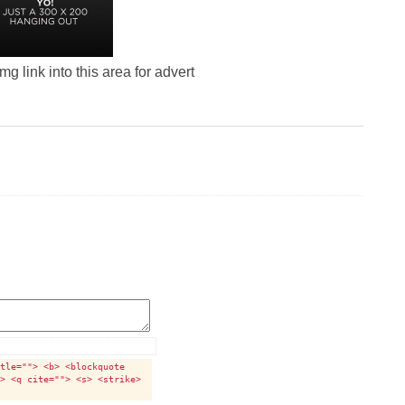
g link into this area for advert
itle=""> <b> <blockquote
i> <q cite=""> <s> <strike>