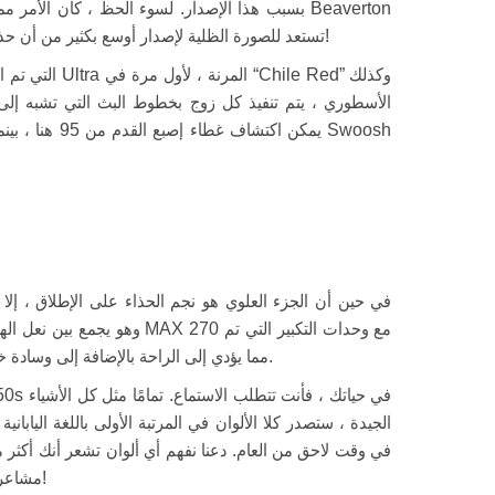
بسبب هذا الإصدار. لسوء الحظ ، كان الأمر مميزًا في 
تستعد للصورة الظلية لإصدار أوسع بكثير من أن حذاء رياضة في جميع أنحاء العالم يمكنه أخيرًا شرطي!
في حين أن الجزء العلوي هو نجم الحذاء على الإطلاق ، إل
اقتراضها من أحذية الجري Nike ، مما يؤدي إلى الراحة بالإضافة إلى وسادة خارج المخططات.
في وقت لاحق من العام. دعنا نفهم أي ألوان تشعر أنك أكثر من
Nike Air Max 95 “Freddy Krueger” مشاعر الهالوين!