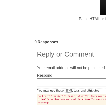
Paste HTML or im
0 Responses
Reply or Comment
Your email address will not be published.
Comment
Respond
textarea
box
You may use these
HTML
tags and attributes:
<a href="" title=""> <abbr title=""> <acronym t
cite=""> <cite> <code> <del datetime=""> <em> <
<strong>