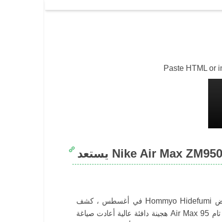
Paste HTML or img
في أغسطس ، كشف Hommyo Hidefumi عن الغموض Atmos X Nike Air Max ZM950 إلى العالم.
هجينة دافئة عالية أعادت صياغة Air Max 95 الشهيرة تمامًا من الألف إلى الياء ، كنا جميعًا في حالة رعب تام