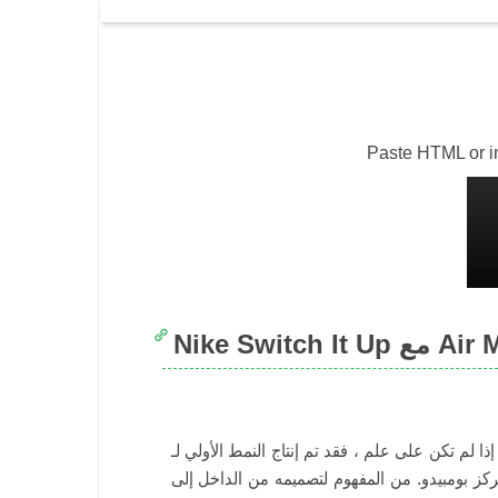
Paste HTML or img
Air Max 1’
إذا لم تكن على علم ، فقد تم إنتاج النمط الأولي لـ Nike Air Max 1 بواسطة Tinker Hatfield في عام 1987
ركز بومبيدو. من المفهوم لتصميمه من الداخل إلى