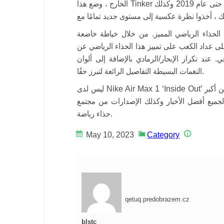
الخارج ، وضع هذا Tinker أول نظام هواء معرض على الإطلاق على حذاء رياضة. سريعًا حتى عام 2019 وكذلك
الحذاء الرياضي المميز. من خلال خياطة خاضعة
 على عداد الكعب على تمييز هذا الحذاء الرياضي عن
 عند تكرار الإبحار/الرمادي بالإضافة إلى ألوان Tom Sachs’esque Brown/Gray/Red ، تتيح هذه
النغمات البسيطة التفاصيل الرائعة لتبرز حقًا.
ليس لدى Nike Air Max 1 ‘Inside Out’ تاريخ إصدار تم التحقق منه حتى الآن يتوقع أن يكون واحدًا من أكبر
ورد الوحيد لجميع أفضل الأخبار وكذلك الإصدارات من مجتمع
حذاء رياضة.
May 10, 2023
Category
qetuq.predobrazem.cz
blstc